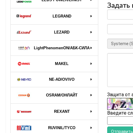
Задать 
LEGRAND
LEZARD
LightPhenomenON/АБК-СИЛА
MAKEL
NE-AD/OVIVO
Защита от
OSRAM/ОНЛАЙТ
REXANT
Введите сл
RUVINIL/TYCO