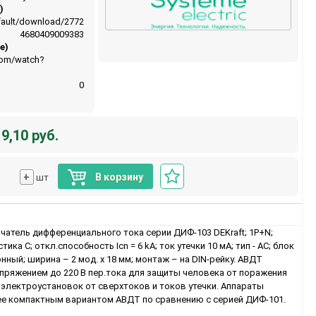
)
default/download/2772
4680409009383
e)
com/watch?
0
9,10 руб.
+
В корзину
шт
атель дифференциального тока серии ДИФ-103 DEKraft; 1P+N;
тика C; откл.способность Icn = 6 kA; ток утечки 10 мА; тип - АС; блок
ный; ширина – 2 мод. х 18 мм; монтаж – на DIN-рейку. АВДТ
апряжением до 220 В пер.тока для защиты человека от поражения
 электроустановок от сверхтоков и токов утечки. Аппараты
е компактным вариантом АВДТ по сравнению с серией ДИФ-101.