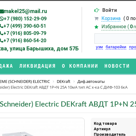
Войти
makel25@mail.ru
Корзина
( 0 п
+7 (980) 152-29-09
+7 (499) 390-60-51
Избранное (
0
п
+7 (916) 805-09-79
+7 (916) 860-54-20
узм
батарейки
про
ва, улица Барышиха, дом 57Б
ДАЖА
ЛИКВИДАЦИЯ
О КОМПАНИИ
НОВОСТИ
EME (SCHNEIDER) ELECTRIC
DEKraft
Диф.автоматы
ider) Electric DEKraft АВДТ 1Р+N 25А 10мА тип AC х-ка С ДИФ-103 6кА
(Schneider) Electric DEKraft АВДТ 1Р+N
Код товара
Артикул
Производитель