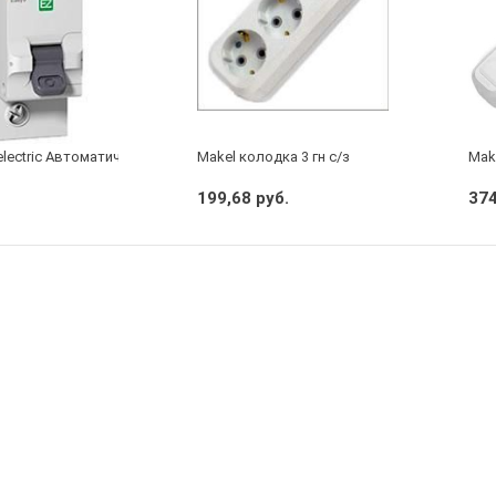
electric Автоматический выключатель 1/40А
Makel колодка 3 гн с/з
Make
199,68 руб.
374