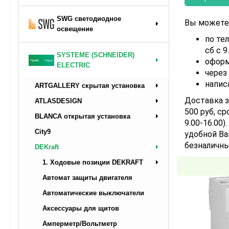
SWG светодиодное
Вы можете 
освещение
по тел
сб с 9
SYSTEME (SCHNEIDER)
оформ
ELECTRIC
через
напис
ARTGALLERY скрытая установка
Доставка з
ATLASDESIGN
500 руб, ср
BLANCA открытая установка
9.00-16.00
City9
удобной Ва
безналичны
DEKraft
1. Ходовые позиции DEKRAFT
Автомат защиты двигателя
Автоматические выключатели
Аксессуары для щитов
Амперметр/Вольтметр