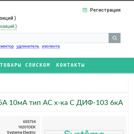
Регистрация
озиций )
)
озиций
жектор
удлинитель
изолента
ТОВАРЫ СПИСКОМ
КОНТАКТЫ
 25А 10мА тип AC х-ка С ДИФ-103 6кА
655734
16201DEK
Systeme Electric