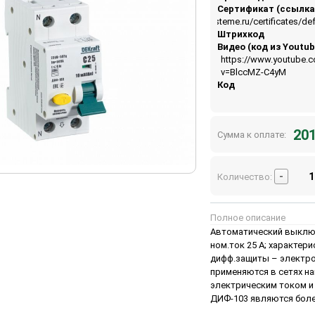
Сертификат (ссылка
https://api.systeme.ru/certificates/
Штрихкод
Видео (код из Youtub
https://www.youtube.
v=BlccMZ-C4yM
Код
201
Сумма к оплате:
-
Количество:
Полное описание
Автоматический выключ
ном.ток 25 А; характерис
дифф.защиты – электрон
применяются в сетях н
электрическим током и
ДИФ-103 являются боле