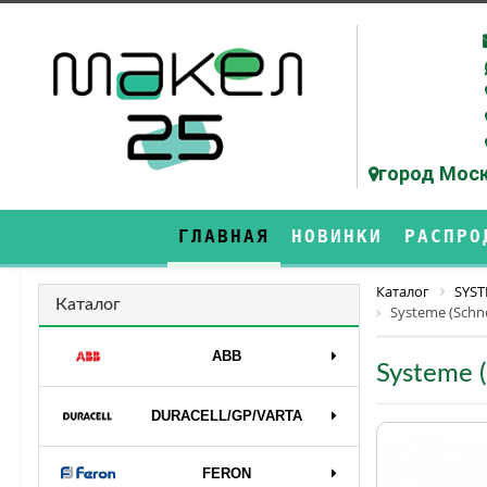
город Моск
ГЛАВНАЯ
НОВИНКИ
РАСПРО
Каталог
SYST
Каталог
Systeme (Schne
ABB
Systeme 
DURAСELL/GP/VARTA
FERON