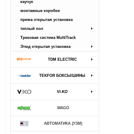
каучук
монтажные коробки
прима открытая установка
теплый пол
Трековая система MultiTrack
Этюд открытая установка
TDM ELECTRIC
TEKFOR БОКСЫ/ШИНЫ
VI-KO
WAGO
АВТОМАТИКА (УЗМ)