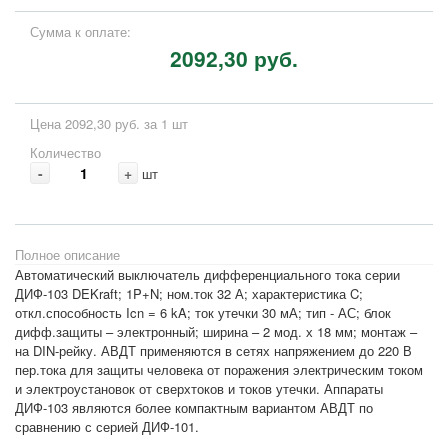
Сумма к оплате:
2092,30 руб.
Цена 2092,30 руб. за 1 шт
Количество
-
+
шт
Полное описание
Автоматический выключатель дифференциального тока серии
ДИФ-103 DEKraft; 1P+N; ном.ток 32 А; характеристика C;
откл.способность Icn = 6 kA; ток утечки 30 мА; тип - АС; блок
дифф.защиты – электронный; ширина – 2 мод. х 18 мм; монтаж –
на DIN-рейку. АВДТ применяются в сетях напряжением до 220 В
пер.тока для защиты человека от поражения электрическим током
и электроустановок от сверхтоков и токов утечки. Аппараты
ДИФ-103 являются более компактным вариантом АВДТ по
сравнению с серией ДИФ-101.