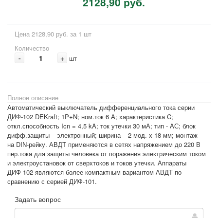
2128,90 руб.
Цена 2128,90 руб. за 1 шт
Количество
-
+
шт
Полное описание
Автоматический выключатель дифференциального тока серии
ДИФ-102 DEKraft; 1P+N; ном.ток 6 А; характеристика C;
откл.способность Icn = 4,5 kA; ток утечки 30 мА; тип - АС; блок
дифф.защиты – электронный; ширина – 2 мод. х 18 мм; монтаж –
на DIN-рейку. АВДТ применяются в сетях напряжением до 220 В
пер.тока для защиты человека от поражения электрическим током
и электроустановок от сверхтоков и токов утечки. Аппараты
ДИФ-102 являются более компактным вариантом АВДТ по
сравнению с серией ДИФ-101.
Задать вопрос