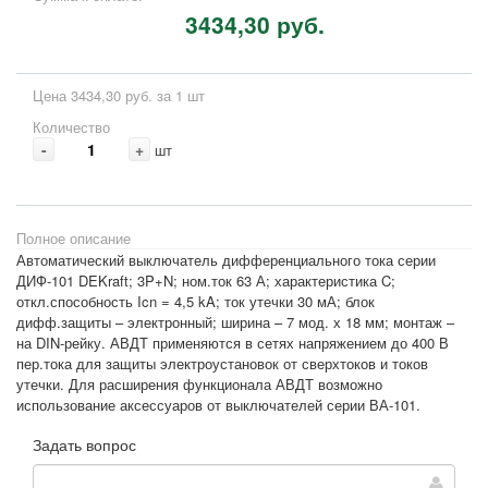
3434,30 руб.
Цена 3434,30 руб. за 1 шт
Количество
-
+
шт
Полное описание
Автоматический выключатель дифференциального тока серии
ДИФ-101 DEKraft; 3P+N; ном.ток 63 А; характеристика C;
откл.способность Icn = 4,5 kA; ток утечки 30 мА; блок
дифф.защиты – электронный; ширина – 7 мод. х 18 мм; монтаж –
на DIN-рейку. АВДТ применяются в сетях напряжением до 400 В
пер.тока для защиты электроустановок от сверхтоков и токов
утечки. Для расширения функционала АВДТ возможно
использование аксессуаров от выключателей серии ВА-101.
Задать вопрос