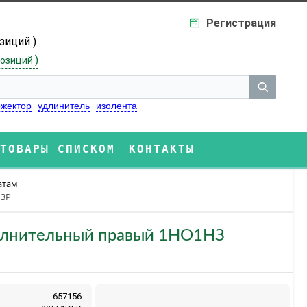
Регистрация
озиций )
)
озиций
жектор
удлинитель
изолента
ТОВАРЫ СПИСКОМ
КОНТАКТЫ
атам
 3P
дополнительный правый 1НО1НЗ
657156