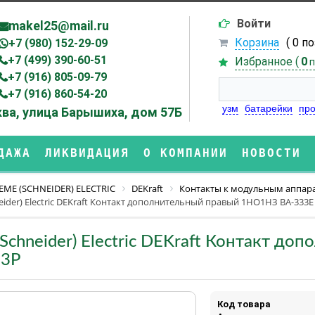
Войти
makel25@mail.ru
Корзина
( 0 п
+7 (980) 152-29-09
+7 (499) 390-60-51
Избранное (
0
п
+7 (916) 805-09-79
+7 (916) 860-54-20
узм
батарейки
про
ва, улица Барышиха, дом 57Б
ДАЖА
ЛИКВИДАЦИЯ
О КОМПАНИИ
НОВОСТИ
EME (SCHNEIDER) ELECTRIC
DEKraft
Контакты к модульным аппар
eider) Electric DEKraft Контакт дополнительный правый 1НО1НЗ ВА-333E
(Schneider) Electric DEKraft Контакт 
 3P
Код товара