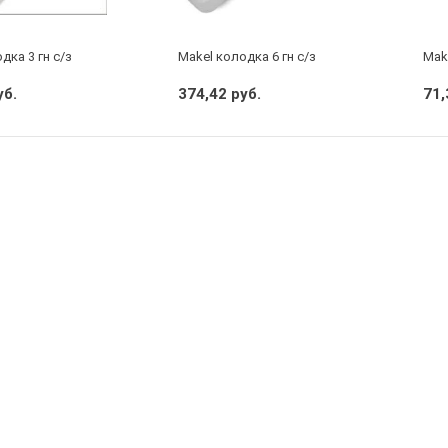
дка 3 гн с/з
Makel колодка 6 гн с/з
Mak
уб.
374,42 руб.
71,