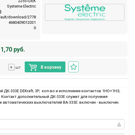
22551DEK
Systeme Electric
)
default/download/2778
4680409012031
0
1,70 руб.
+
В корзину
шт
 ДК-333Е DEKraft; 3P; кол-во и исполнение контактов 1НО+1НЗ;
. Контакт дополнительный ДК-333Е служит для получения
и автоматических выключателей ВА-333Е: включен - выключен.