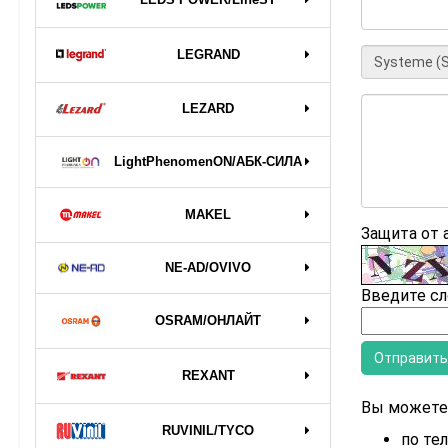
LEGRAND
LEZARD
LightPhenomenON/АБК-СИЛА
MAKEL
Защита от
NE-AD/OVIVO
Введите сл
OSRAM/ОНЛАЙТ
REXANT
Вы можете 
RUVINIL/TYCO
по тел