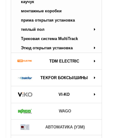
каучук
монтажные коробки
прима открытая установка
теплый пол
Трековая система MultiTrack
Этюд открытая установка
TDM ELECTRIC
TEKFOR БОКСЫ/ШИНЫ
VI-KO
WAGO
АВТОМАТИКА (УЗМ)