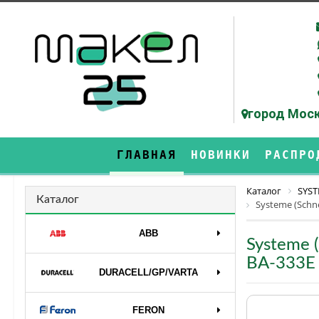
город Моск
ГЛАВНАЯ
НОВИНКИ
РАСПРО
Каталог
SYST
Каталог
Systeme (Schn
ABB
Systeme 
ВА-333E
DURAСELL/GP/VARTA
FERON