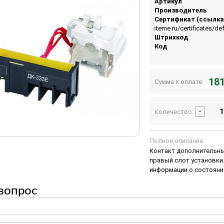
Артикул
Производитель
Сертификат (ссылка
https://api.systeme.ru/certificates/
Штрихкод
Код
181
Сумма к оплате:
-
Количество:
Полное описание
Контакт дополнительный
правый слот установки
информации о состояни
вопрос