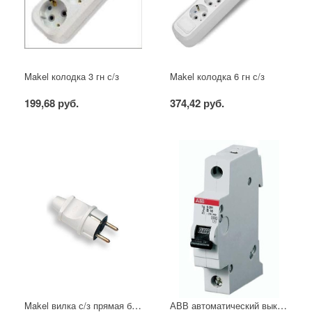
Makel колодка 3 гн с/з
Makel колодка 6 гн с/з
199,68 руб.
374,42 руб.
Makel вилка с/з прямая белая
АВВ автоматический выключатель SH201 - C16