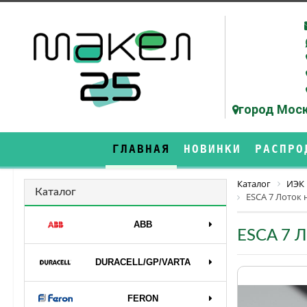
город Моск
ГЛАВНАЯ
НОВИНКИ
РАСПРО
Каталог
ИЭК
Каталог
ESCA 7 Лоток 
ABB
ESCA 7 Л
DURAСELL/GP/VARTA
FERON