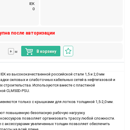
IEK
0
упна после авторизации
+
В корзину
м
IEK из высококачественной российской стали 1,5 и 2,0 мм
адки силовых и слаботочных кабельных сетей в нефтегазовой и
 строительства. Используются вместе с пластиной
ной CLM50D-PSU.
меняются только с крышками для лотков толщиной 1,5-2,0 мм.
еют повышенную безопасную рабочую нагрузку.
аксессуаров позволяет организовать трассу любой сложности.
 с аксессуарами увеличенных толщин позволяет обеспечить
рассы на всей длине.