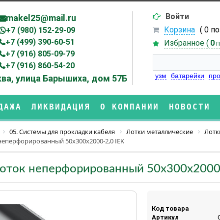
Войти
makel25@mail.ru
Корзина
( 0 п
+7 (980) 152-29-09
+7 (499) 390-60-51
Избранное (
0
п
+7 (916) 805-09-79
+7 (916) 860-54-20
узм
батарейки
про
ва, улица Барышиха, дом 57Б
ДАЖА
ЛИКВИДАЦИЯ
О КОМПАНИИ
НОВОСТИ
05. Системы для прокладки кабеля
Лотки металлические
Лотк
неперфорированный 50х300х2000-2,0 IEK
оток неперфорированный 50х300х2000-
Код товара
Артикул