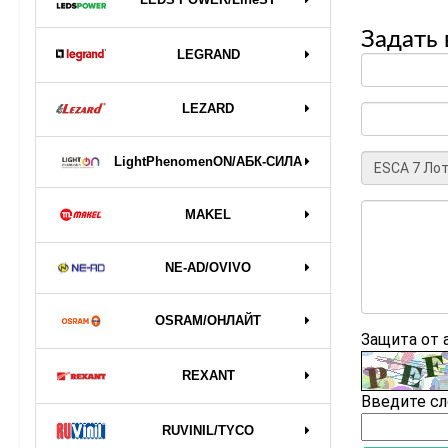
Задать 
LEGRAND
LEZARD
LightPhenomenON/АБК-СИЛА
MAKEL
NE-AD/OVIVO
OSRAM/ОНЛАЙТ
Защита от
REXANT
Введите сл
RUVINIL/TYCO