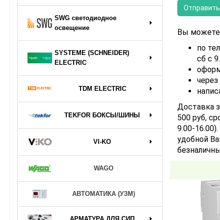
SWG светодиодное
освещение
Вы можете 
по тел
SYSTEME (SCHNEIDER)
сб с 9
ELECTRIC
оформ
через
TDM ELECTRIC
напис
Доставка з
TEKFOR БОКСЫ/ШИНЫ
500 руб, ср
9.00-16.00
удобной Ва
VI-KO
безналичны
WAGO
АВТОМАТИКА (УЗМ)
АРМАТУРА ДЛЯ СИП