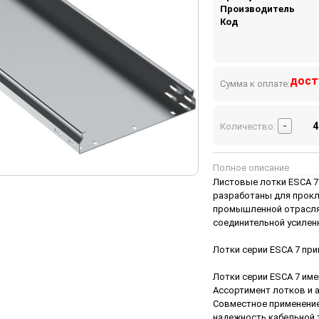
Производитель
Код
дост
Сумма к оплате:
-
Количество:
Полное описание
Листовые лотки ESCA 7 
разработаны для прокл
промышленной отраслях
соединительной усилен
Лотки серии ESCA 7 при
Лотки серии ESCA 7 им
Ассортимент лотков и 
Совместное применение
надежность кабельной т