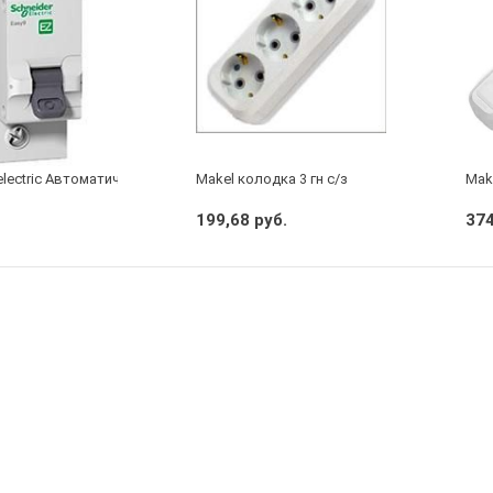
electric Автоматический выключатель 1/40А
Makel колодка 3 гн с/з
Make
199,68 руб.
374