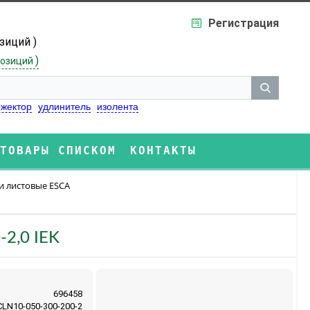
Регистрация
озиций )
)
озиций
жектор
удлинитель
изолента
ТОВАРЫ СПИСКОМ
КОНТАКТЫ
и листовые ESCA
2,0 IEK
696458
CLN10-050-300-200-2