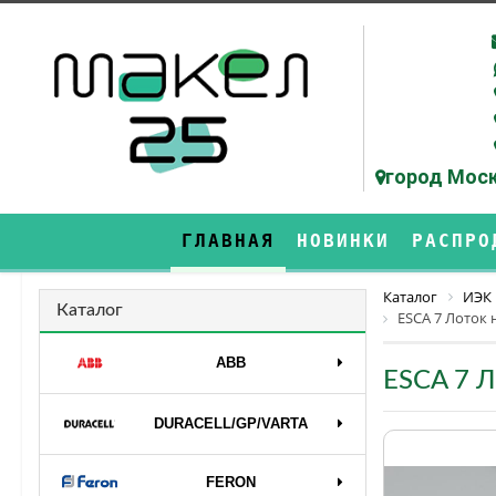
город Моск
ГЛАВНАЯ
НОВИНКИ
РАСПРО
Каталог
ИЭК
Каталог
ESCA 7 Лоток 
ABB
ESCA 7 Л
DURAСELL/GP/VARTA
FERON