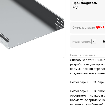
Производитель
Код
дост
Сумма к оплате:
-
Количество:
Полное описание
Листовые лотки ESCA 7 
разработаны для прокл
промышленной отраслях
соединительной усилен
Лотки серии ESCA 7 при
Лотки серии ESCA 7 им
Ассортимент лотков и 
Совместное применение
надежность кабельной т