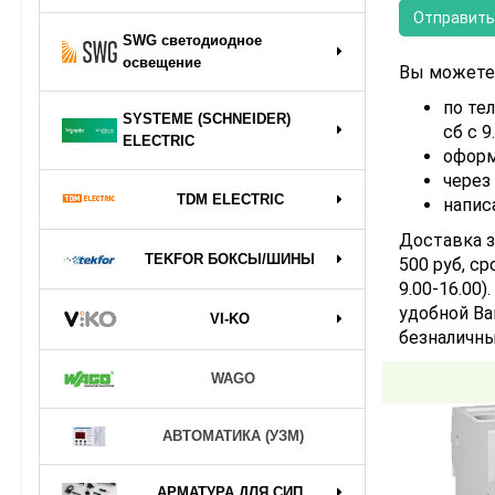
SWG светодиодное
освещение
Вы можете 
по тел
SYSTEME (SCHNEIDER)
сб с 9
ELECTRIC
оформ
через
TDM ELECTRIC
напис
Доставка з
TEKFOR БОКСЫ/ШИНЫ
500 руб, ср
9.00-16.00
удобной Ва
VI-KO
безналичны
WAGO
АВТОМАТИКА (УЗМ)
АРМАТУРА ДЛЯ СИП