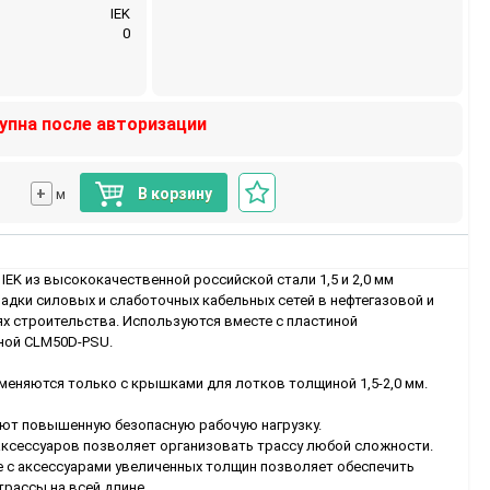
IEK
0
упна после авторизации
+
В корзину
м
IEK из высококачественной российской стали 1,5 и 2,0 мм
адки силовых и слаботочных кабельных сетей в нефтегазовой и
 строительства. Используются вместе с пластиной
ной CLM50D-PSU.
меняются только с крышками для лотков толщиной 1,5-2,0 мм.
еют повышенную безопасную рабочую нагрузку.
аксессуаров позволяет организовать трассу любой сложности.
 с аксессуарами увеличенных толщин позволяет обеспечить
рассы на всей длине.