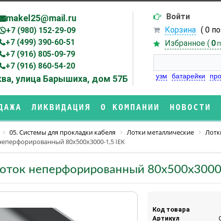
Войти
makel25@mail.ru
Корзина
( 0 п
+7 (980) 152-29-09
+7 (499) 390-60-51
Избранное (
0
п
+7 (916) 805-09-79
+7 (916) 860-54-20
узм
батарейки
про
ва, улица Барышиха, дом 57Б
ДАЖА
ЛИКВИДАЦИЯ
О КОМПАНИИ
НОВОСТИ
05. Системы для прокладки кабеля
Лотки металлические
Лотк
неперфорированный 80х500х3000-1,5 IEK
оток неперфорированный 80х500х3000-
Код товара
Артикул