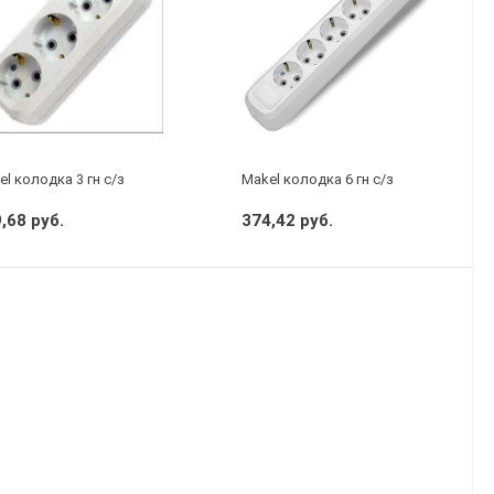
P44
l колодка 3 гн с/з
Makel колодка 6 гн с/з
,68 руб.
374,42 руб.