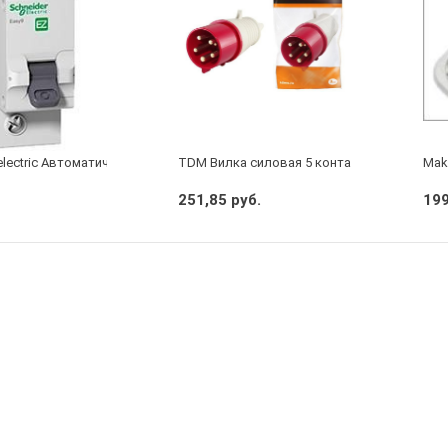
electric Автоматический выключатель 1/40А
TDM Вилка силовая 5 контактов 16А 380В I
Make
251,85 руб.
199