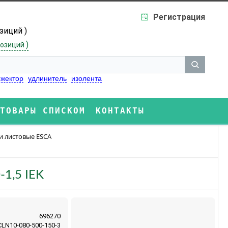
Регистрация
озиций )
)
озиций
жектор
удлинитель
изолента
ТОВАРЫ СПИСКОМ
КОНТАКТЫ
и листовые ESCA
1,5 IEK
696270
CLN10-080-500-150-3