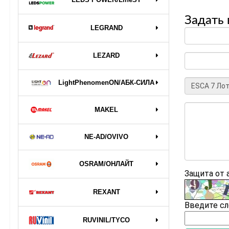
Задать 
LEGRAND
LEZARD
LightPhenomenON/АБК-СИЛА
MAKEL
NE-AD/OVIVO
OSRAM/ОНЛАЙТ
Защита от
REXANT
Введите сл
RUVINIL/TYCO