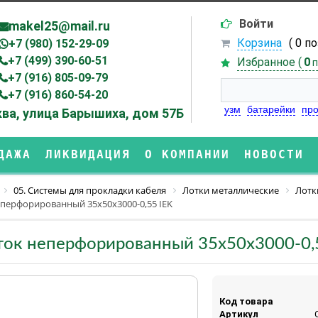
Войти
makel25@mail.ru
Корзина
( 0 п
+7 (980) 152-29-09
+7 (499) 390-60-51
Избранное (
0
п
+7 (916) 805-09-79
+7 (916) 860-54-20
узм
батарейки
про
ва, улица Барышиха, дом 57Б
ДАЖА
ЛИКВИДАЦИЯ
О КОМПАНИИ
НОВОСТИ
05. Системы для прокладки кабеля
Лотки металлические
Лотк
еперфорированный 35х50х3000-0,55 IEK
ток неперфорированный 35х50х3000-0,
Код товара
Артикул