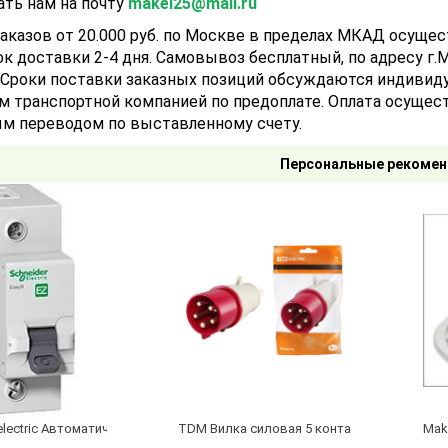
ать нам на почту
makel25@mail.ru
аказов от 20.000 руб. по Москве в пределах МКАД осуще
ок доставки 2-4 дня. Самовывоз бесплатный, по адресу г.Мо
). Сроки поставки заказных позиций обсуждаются индивид
м транспортной компанией по предоплате. Оплата осущест
м переводом по выставленному счету.
Персональные рекомен
electric Автоматический выключатель 1/40А
TDM Вилка силовая 5 контактов 16А 380В I
Make