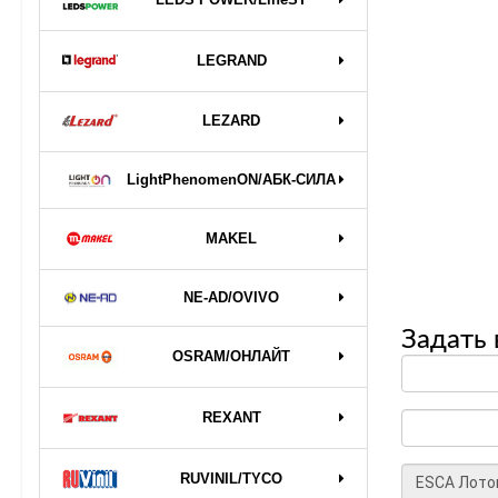
LEGRAND
LEZARD
LightPhenomenON/АБК-СИЛА
MAKEL
NE-AD/OVIVO
Задать 
OSRAM/ОНЛАЙТ
REXANT
RUVINIL/TYCO