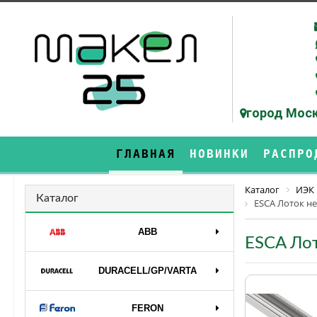
город Моск
ГЛАВНАЯ
НОВИНКИ
РАСПРО
Каталог
ИЭК
Каталог
ESCA Лоток н
ABB
ESCA Ло
DURAСELL/GP/VARTA
FERON