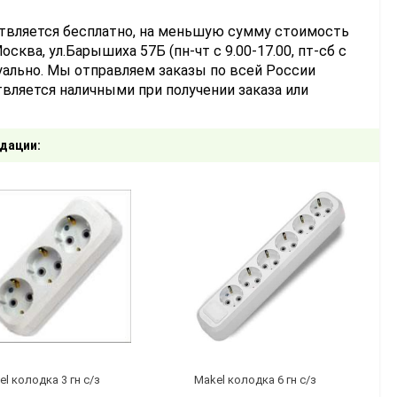
ствляется бесплатно, на меньшую сумму стоимость
сква, ул.Барышиха 57Б (пн-чт с 9.00-17.00, пт-сб с
уально. Мы отправляем заказы по всей России
вляется наличными при получении заказа или
дации:
P44
l колодка 3 гн с/з
Makel колодка 6 гн с/з