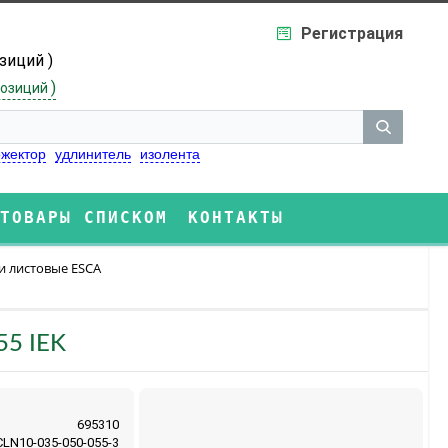
Регистрация
озиций )
)
озиций
жектор
удлинитель
изолента
ТОВАРЫ СПИСКОМ
КОНТАКТЫ
и листовые ESCA
55 IEK
695310
CLN10-035-050-055-3