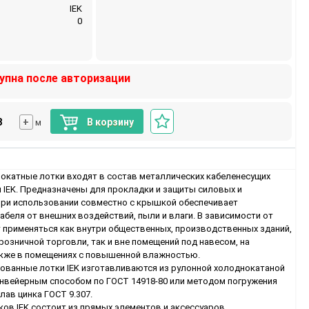
IEK
0
упна после авторизации
+
В корзину
м
катные лотки входят в состав металлических кабеленесущих
 IEK. Предназначены для прокладки и защиты силовых и
При использовании совместно с крышкой обеспечивает
беля от внешних воздействий, пыли и влаги. В зависимости от
т применяться как внутри общественных, производственных зданий,
розничной торговли, так и вне помещений под навесом, на
акже в помещениях с повышенной влажностью.
ванные лотки IEK изготавливаются из рулонной холоднокатаной
онвейерным способом по ГОСТ 14918-80 или методом погружения
лав цинка ГОСТ 9.307.
ов IEK состоит из прямых элементов и аксессуаров,