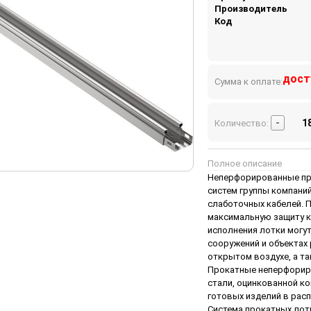
Производитель
Код
дост
Сумма к оплате:
-
Количество:
Полное описание
Неперфорированные про
систем группы компаний
слаботочных кабелей. 
максимальную защиту ка
исполнения лотки могу
сооружений и объектах 
открытом воздухе, а т
Прокатные неперфориро
стали, оцинкованной к
готовых изделий в расп
Система прокатных лотк