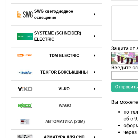
SWG светодиодное
освещение
SYSTEME (SCHNEIDER)
ELECTRIC
Защита от
TDM ELECTRIC
Введите сл
TEKFOR БОКСЫ/ШИНЫ
VI-KO
Вы можете 
WAGO
по тел
сб с 9
АВТОМАТИКА (УЗМ)
оформ
через
АРМАТУРА ДЛЯ СИП