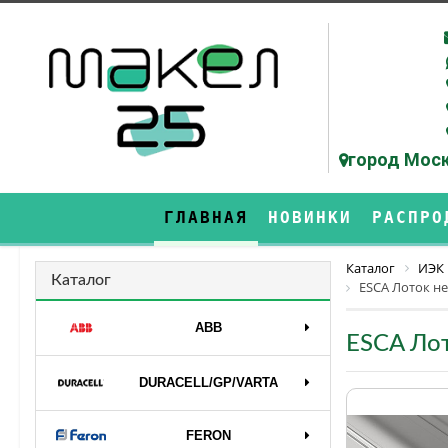
город Моск
ГЛАВНАЯ
НОВИНКИ
РАСПРО
Каталог
ИЭК
Каталог
ESCA Лоток н
ABB
ESCA Ло
DURAСELL/GP/VARTA
FERON