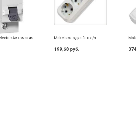
electric Автоматический выключатель 1/40А
Makel колодка 3 гн с/з
Make
199,68 руб.
374