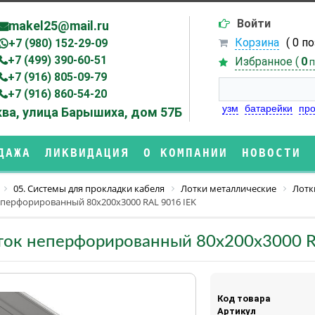
Войти
makel25@mail.ru
Корзина
( 0 п
+7 (980) 152-29-09
+7 (499) 390-60-51
Избранное (
0
п
+7 (916) 805-09-79
+7 (916) 860-54-20
узм
батарейки
про
ва, улица Барышиха, дом 57Б
ДАЖА
ЛИКВИДАЦИЯ
О КОМПАНИИ
НОВОСТИ
05. Системы для прокладки кабеля
Лотки металлические
Лотк
еперфорированный 80х200х3000 RAL 9016 IEK
ток неперфорированный 80х200х3000 R
Код товара
Артикул