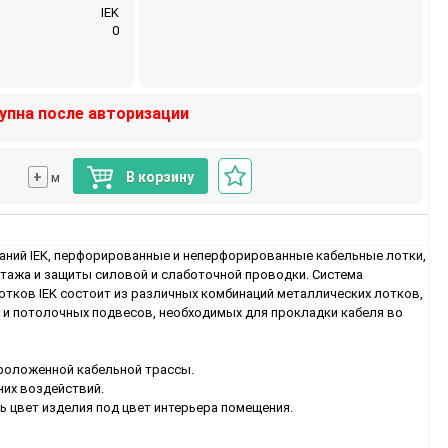
IEK
0
упна после авторизации
+
В корзину
м
аний IEK, перфорированные и неперфорированные кабельные лотки,
тажа и защиты силовой и слаботочной проводки. Система
отков IEK состоит из различных комбинаций металлических лотков,
х и потолочных подвесов, необходимых для прокладки кабеля во
роложенной кабельной трассы.
них воздействий.
 цвет изделия под цвет интерьера помещения.