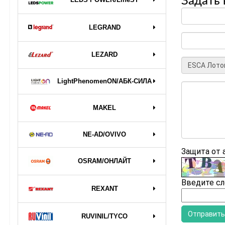
Задать 
LEGRAND
LEZARD
LightPhenomenON/АБК-СИЛА
MAKEL
NE-AD/OVIVO
Защита от
OSRAM/ОНЛАЙТ
Введите сл
REXANT
RUVINIL/TYCO