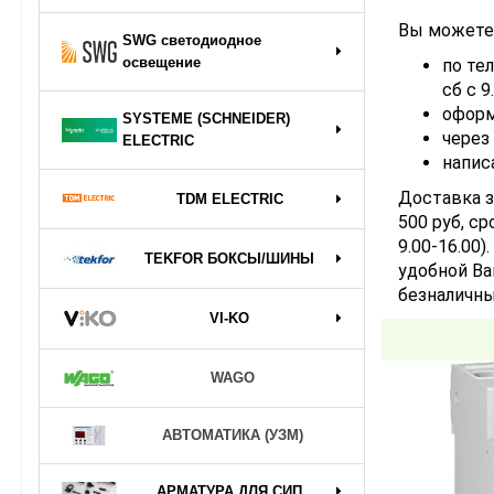
Вы можете 
SWG светодиодное
освещение
по тел
сб с 9
оформ
SYSTEME (SCHNEIDER)
через
ELECTRIC
напис
Доставка з
TDM ELECTRIC
500 руб, ср
9.00-16.00
TEKFOR БОКСЫ/ШИНЫ
удобной Ва
безналичны
VI-KO
WAGO
АВТОМАТИКА (УЗМ)
АРМАТУРА ДЛЯ СИП