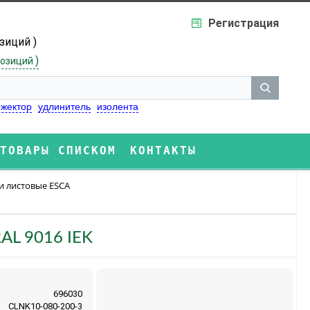
Регистрация
озиций )
)
озиций
жектор
удлинитель
изолента
ТОВАРЫ СПИСКОМ
КОНТАКТЫ
и листовые ESCA
AL 9016 IEK
696030
CLNK10-080-200-3