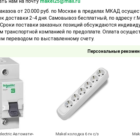
ать нам на почту
makel25@mail.ru
аказов от 20.000 руб. по Москве в пределах МКАД осуще
ок доставки 2-4 дня. Самовывоз бесплатный, по адресу г.Мо
). Сроки поставки заказных позиций обсуждаются индивид
м транспортной компанией по предоплате. Оплата осущест
м переводом по выставленному счету.
Персональные рекомен
electric Автоматический выключатель 1/40А
Makel колодка 6 гн с/з
Mak