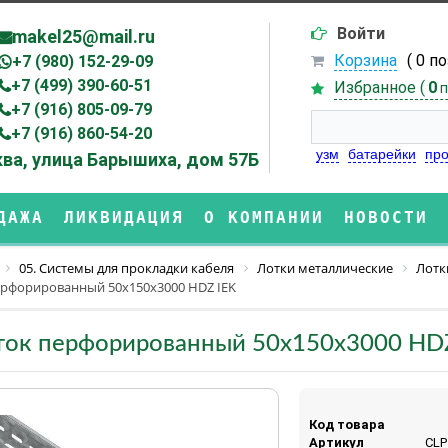
Войти
makel25@mail.ru
Корзина
( 0 п
+7 (980) 152-29-09
+7 (499) 390-60-51
Избранное (
0
п
+7 (916) 805-09-79
+7 (916) 860-54-20
узм
батарейки
про
ва, улица Барышиха, дом 57Б
ДАЖА
ЛИКВИДАЦИЯ
О КОМПАНИИ
НОВОСТИ
05. Системы для прокладки кабеля
Лотки металлические
Лотк
ерфорированный 50х150х3000 HDZ IEK
ток перфорированный 50х150х3000 HD
Код товара
Артикул
CLP