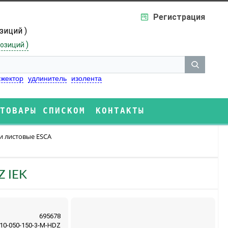
Регистрация
озиций )
)
озиций
жектор
удлинитель
изолента
ТОВАРЫ СПИСКОМ
КОНТАКТЫ
и листовые ESCA
Z IEK
695678
10-050-150-3-M-HDZ