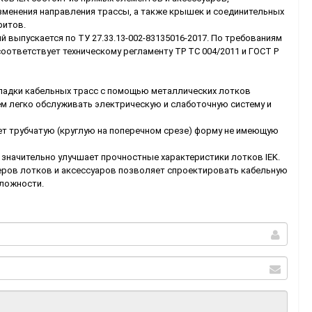
зменения направления трассы, а также крышек и соединительных
ритов.
выпускается по ТУ 27.33.13-002-83135016-2017. По требованиям
оответствует техническому регламенту ТР ТС 004/2011 и ГОСТ Р
адки кабельных трасс с помощью металлических лотков
м легко обслуживать электрическую и слаботочную систему и
ет трубчатую (круглую на поперечном срезе) форму не имеющую
 значительно улучшает прочностные характеристики лотков IEK.
ров лотков и аксессуаров позволяет спроектировать кабельную
сложности.