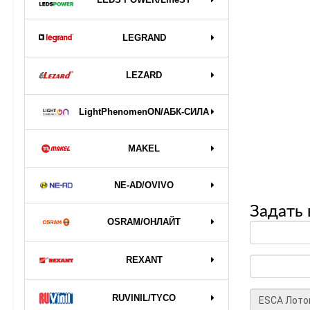
LEGRAND
LEZARD
LightPhenomenON/АБК-СИЛА
MAKEL
NE-AD/OVIVO
Задать 
OSRAM/ОНЛАЙТ
REXANT
RUVINIL/TYCO