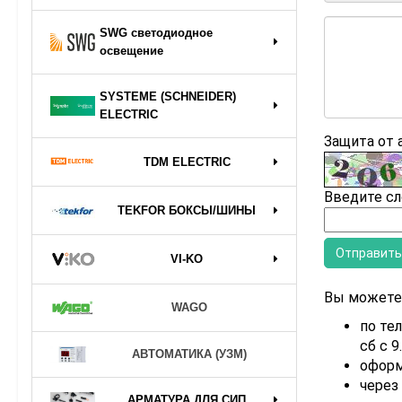
SWG светодиодное
освещение
SYSTEME (SCHNEIDER)
ELECTRIC
Защита от
TDM ELECTRIC
Введите сл
TEKFOR БОКСЫ/ШИНЫ
VI-KO
Вы можете 
WAGO
по тел
сб с 9
АВТОМАТИКА (УЗМ)
оформ
через
АРМАТУРА ДЛЯ СИП