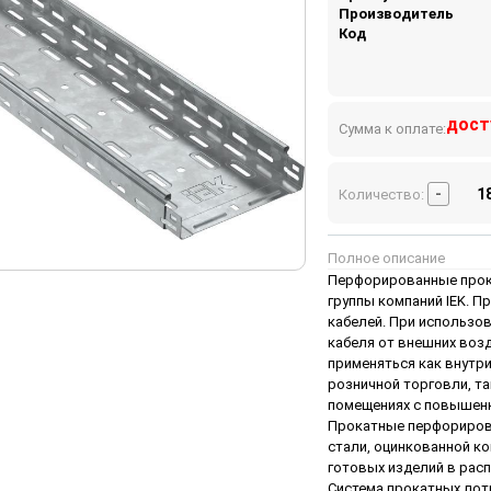
Производитель
Код
дост
Сумма к оплате:
-
Количество:
Полное описание
Перфорированные прока
группы компаний IEK. 
кабелей. При использо
кабеля от внешних возд
применяться как внутр
розничной торговли, та
помещениях с повышен
Прокатные перфорирова
стали, оцинкованной к
готовых изделий в расп
Система прокатных лотк