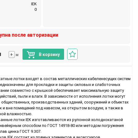
IEK
0
упна после авторизации
+
В корзину
м
тные лотки входят в состав металлических кабеленесущих систем
Предназначены для прокладки и защиты силовых и слаботочных
вании совместно с крышкой обеспечивает максимальную защиту
ействий, пыли и влаги. В зависимости от исполнения лотки могут
и общественных, производственных зданий, сооружений и объектах
к и вне помещений под навесом, на открытом воздухе, а также в
ной влажностью.
нные лотки IEK изготавливаются из рулонной холоднокатаной
онвейерным способом по ГОСТ 14918-80 или методом погружения
лав цинка ГОСТ 9.307.
ов IEK состоит из прямых элементов и аксессуаров,