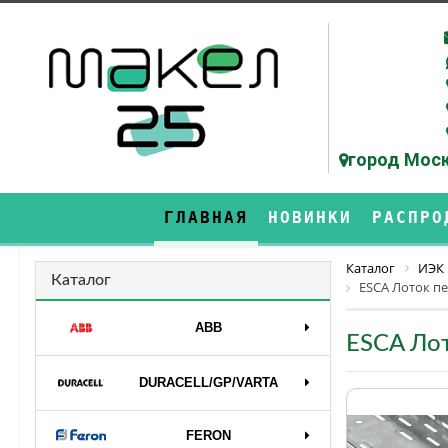
город Моск
ГЛАВНАЯ
НОВИНКИ
РАСПРО
Каталог
ИЭК
Каталог
ESCA Лоток п
ABB
ESCA Ло
DURAСELL/GP/VARTA
FERON