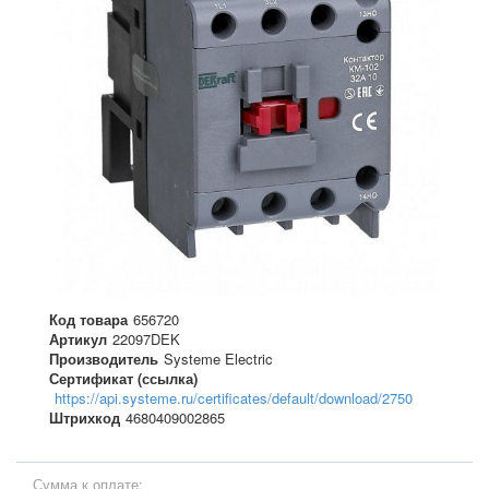
Код товара
656720
Артикул
22097DEK
Производитель
Systeme Electric
Сертификат (ссылка)
https://api.systeme.ru/certificates/default/download/2750
Штрихкод
4680409002865
Сумма к оплате: