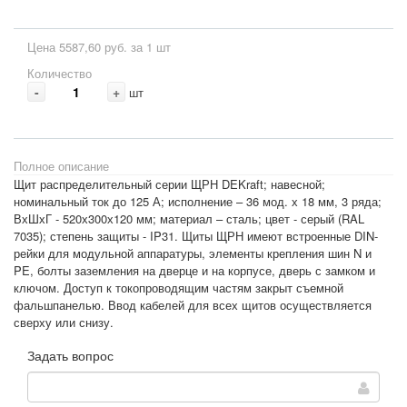
Цена 5587,60 руб. за 1 шт
Количество
-
+
шт
Полное описание
Щит распределительный серии ЩРН DEKraft; навесной;
номинальный ток до 125 А; исполнение – 36 мод. х 18 мм, 3 ряда;
ВхШхГ - 520х300х120 мм; материал – сталь; цвет - серый (RAL
7035); степень защиты - IP31. Щиты ЩРН имеют встроенные DIN-
рейки для модульной аппаратуры, элементы крепления шин N и
PE, болты заземления на дверце и на корпусе, дверь с замком и
ключом. Доступ к токопроводящим частям закрыт съемной
фальшпанелью. Ввод кабелей для всех щитов осуществляется
сверху или снизу.
Задать вопрос