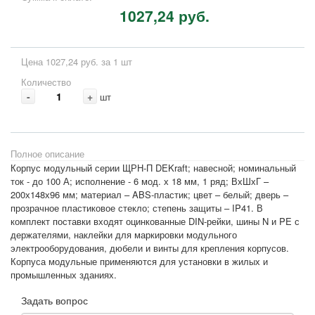
1027,24 руб.
Цена 1027,24 руб. за 1 шт
Количество
-
+
шт
Полное описание
Корпус модульный серии ЩРН-П DEKraft; навесной; номинальный
ток - до 100 А; исполнение - 6 мод. х 18 мм, 1 ряд; ВхШхГ –
200х148х96 мм; материал – ABS-пластик; цвет – белый; дверь –
прозрачное пластиковое стекло; степень защиты – IP41. В
комплект поставки входят оцинкованные DIN-рейки, шины N и PE с
держателями, наклейки для маркировки модульного
электрооборудования, дюбели и винты для крепления корпусов.
Корпуса модульные применяются для установки в жилых и
промышленных зданиях.
Задать вопрос