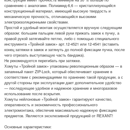
сравнению с аналогами. Полиамид-6,6 — кристаллизующийся
конструкционный материал, имеющий высокую твердость и
механическую прочность, отличающийся высокими
электроизоляционными свойствами.
Простой и удобный монтаж осуществляется вручную следующим
образом: большим пальцем левой руки прижать замок к пучку, а
правой рукой затягивайте петлю, либо с помощью специального
инструмента «Тройной замок» арт.12-4521 или 12-4541 (вставить
конец затяжки в замок и затянуть до полной фиксации пучка, после
чего отрезать выступающую часть бандажа).
Не рекомендуется перегибать при затяжке.
Хомуты «Тройной замок» упакованы революционным образом — в
запаянный пакет ZIP-Lock, который обеспечивает хранение в
соответствии с рекомендациями по хранению такой продукции, а с
другой стороны при эксплуатации дает дополнительное удобство
— последующее удобное и надежное хранение и многоразовое
использование после вскрытия.
Хомуты нейлоновые «Тройной замок» гарантируют качество,
оперативность и экономичность профессионального
электромонтажа, обеспечив максимально надежную фиксацию
предметов. Являются эксклюзивной продукцией от REXANT!
Основные характеристики: