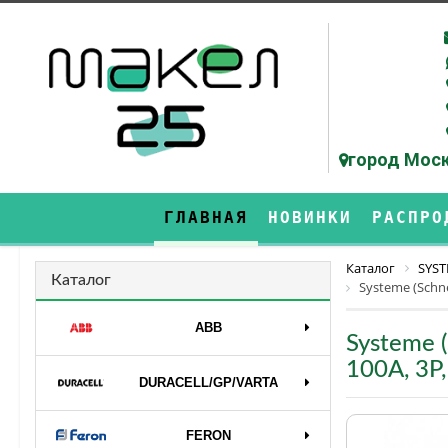
город Моск
ГЛАВНАЯ
НОВИНКИ
РАСПРО
Каталог
SYST
Каталог
Systeme (Schne
ABB
Systeme (
100А, 3Р
DURAСELL/GP/VARTA
FERON