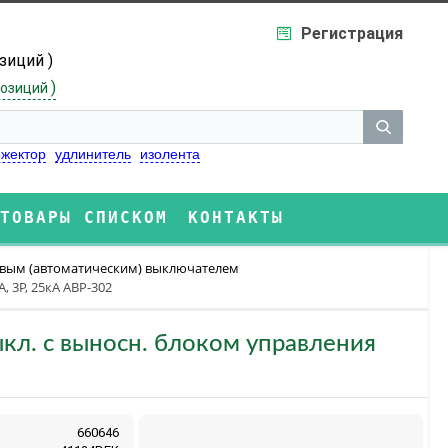
Регистрация
озиций )
)
озиций
жектор
удлинитель
изолента
ТОВАРЫ СПИСКОМ
КОНТАКТЫ
ловым (автоматическим) выключателем
А, 3Р, 25кА АВР-302
 выкл. с выносн. блоком управления
660646