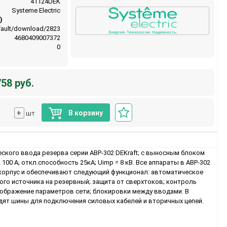
41124DEK
Systeme Electric
)
default/download/2823
4680409007372
0
58 руб.
+
В корзину
шт
ского ввода резерва серии АВР-302 DEKraft; с выносным блоком
к 100 А; откл.способность 25кА; Uimp = 8 кВ. Все аппараты в АВР-302
корпус и обеспечивают следующий функционал: автоматическое
ого источника на резервный; защита от сверхтоков; контроль
тображение параметров сети; блокировки между вводами. В
дят шины для подключения силовых кабелей и вторичных цепей.