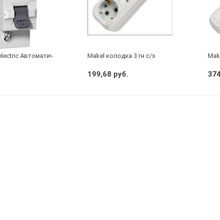
electric Автоматический выключатель 1/40А
Makel колодка 3 гн с/з
Make
199,68 руб.
374