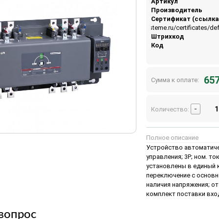
Артикул
Производитель
Сертификат (ссылка
https://api.systeme.ru/certificates/
Штрихкод
Код
657
Сумма к оплате:
-
Количество:
Полное описание
Устройство автоматиче
управления; 3P; ном. то
установлены в единый 
переключение с основн
наличия напряжения; о
комплект поставки вхо
вопрос