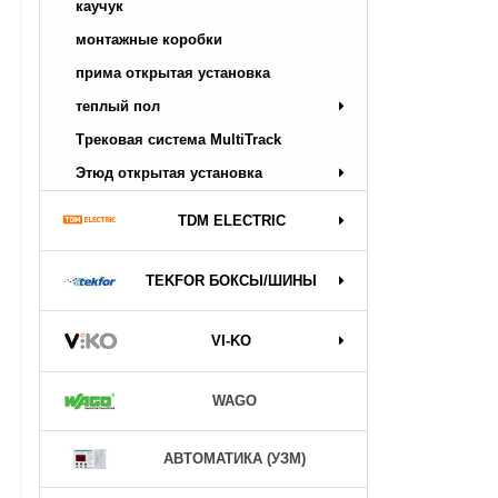
каучук
монтажные коробки
прима открытая установка
теплый пол
Трековая система MultiTrack
Этюд открытая установка
TDM ELECTRIC
TEKFOR БОКСЫ/ШИНЫ
VI-KO
WAGO
АВТОМАТИКА (УЗМ)