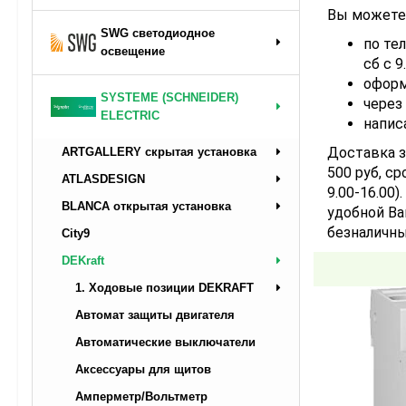
Вы можете 
SWG светодиодное
по тел
освещение
сб с 9
оформ
SYSTEME (SCHNEIDER)
через
ELECTRIC
напис
Доставка з
ARTGALLERY скрытая установка
500 руб, ср
ATLASDESIGN
9.00-16.00
BLANCA открытая установка
удобной Ва
безналичны
City9
DEKraft
1. Ходовые позиции DEKRAFT
Автомат защиты двигателя
Автоматические выключатели
Аксессуары для щитов
Амперметр/Вольтметр