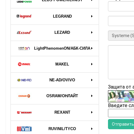
LEGRAND
LEZARD
LightPhenomenON/АБК-СИЛА
MAKEL
NE-AD/OVIVO
Защита от
OSRAM/ОНЛАЙТ
Введите сл
REXANT
RUVINIL/TYCO