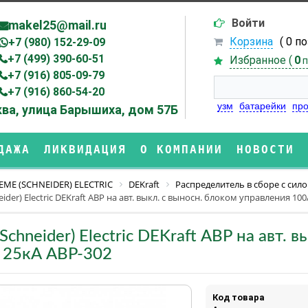
Войти
makel25@mail.ru
Корзина
( 0 п
+7 (980) 152-29-09
+7 (499) 390-60-51
Избранное (
0
п
+7 (916) 805-09-79
+7 (916) 860-54-20
узм
батарейки
про
ва, улица Барышиха, дом 57Б
ДАЖА
ЛИКВИДАЦИЯ
О КОМПАНИИ
НОВОСТИ
EME (SCHNEIDER) ELECTRIC
DEKraft
Распределитель в сборе с си
ider) Electric DEKraft АВР на авт. выкл. с выносн. блоком управления 100
Schneider) Electric DEKraft АВР на авт.
, 25кА АВР-302
Код товара