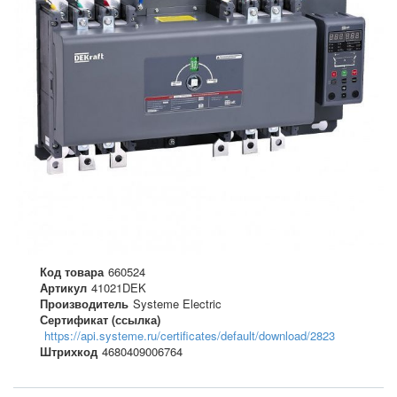
Код товара
660524
Артикул
41021DEK
Производитель
Systeme Electric
Сертификат (ссылка)
https://api.systeme.ru/certificates/default/download/2823
Штрихкод
4680409006764