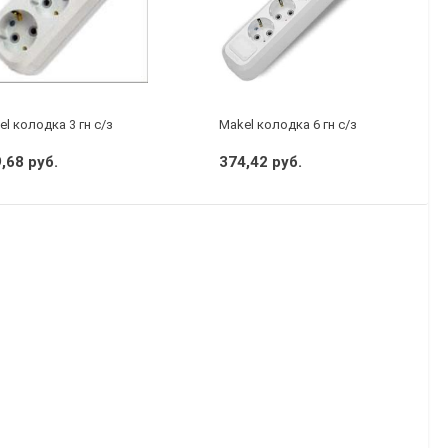
P44
l колодка 3 гн с/з
Makel колодка 6 гн с/з
,68 руб.
374,42 руб.