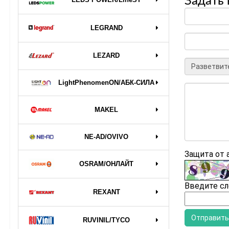
Задать 
LEGRAND
LEZARD
LightPhenomenON/АБК-СИЛА
MAKEL
NE-AD/OVIVO
Защита от
OSRAM/ОНЛАЙТ
Введите сл
REXANT
RUVINIL/TYCO