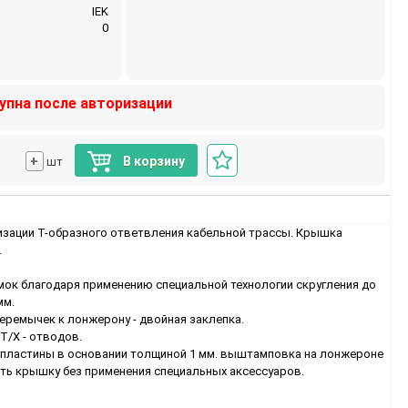
IEK
0
упна после авторизации
+
В корзину
шт
изации Т-образного ответвления кабельной трассы. Крышка
.
мок благодаря применению специальной технологии скругления до
мм.
еремычек к лонжерону - двойная заклепка.
Т/Х - отводов.
пластины в основании толщиной 1 мм. выштамповка на лонжероне
ть крышку без применения специальных аксессуаров.