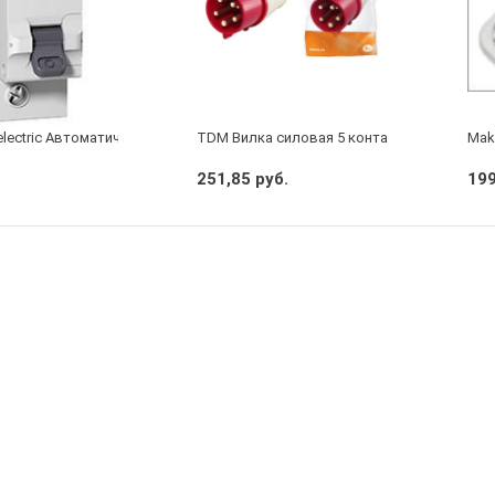
electric Автоматический выключатель 1/40А
TDM Вилка силовая 5 контактов 16А 380В I
Make
251,85 руб.
199