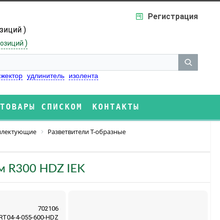
Регистрация
озиций )
)
озиций
жектор
удлинитель
изолента
ТОВАРЫ СПИСКОМ
КОНТАКТЫ
плектующие
Разветвители Т-образные
м R300 HDZ IEK
702106
RT04-4-055-600-HDZ