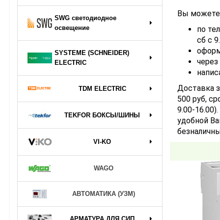
Вы можете 
SWG светодиодное
освещение
по тел
сб с 9
оформ
SYSTEME (SCHNEIDER)
через
ELECTRIC
напис
Доставка з
TDM ELECTRIC
500 руб, ср
9.00-16.00
TEKFOR БОКСЫ/ШИНЫ
удобной Ва
безналичны
VI-KO
WAGO
АВТОМАТИКА (УЗМ)
АРМАТУРА ДЛЯ СИП