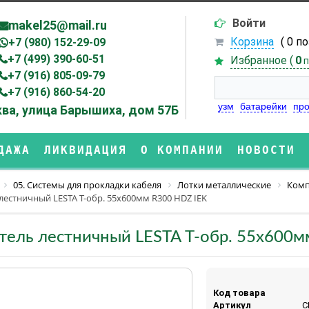
Войти
makel25@mail.ru
Корзина
( 0 п
+7 (980) 152-29-09
+7 (499) 390-60-51
Избранное (
0
п
+7 (916) 805-09-79
+7 (916) 860-54-20
узм
батарейки
про
ва, улица Барышиха, дом 57Б
ДАЖА
ЛИКВИДАЦИЯ
О КОМПАНИИ
НОВОСТИ
05. Системы для прокладки кабеля
Лотки металлические
Ком
лестничный LESTA Т-обр. 55х600мм R300 HDZ IEK
тель лестничный LESTA Т-обр. 55х600м
Код товара
Артикул
C