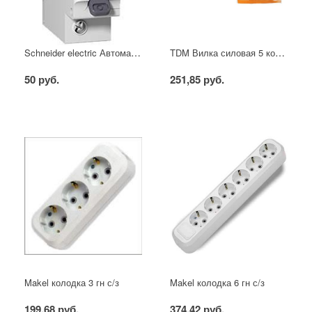
Schneider electric Автоматический выключатель 1/40А
TDM Вилка силовая 5 контактов 16А 380В IP44
50 руб.
251,85 руб.
Makel колодка 3 гн с/з
Makel колодка 6 гн с/з
199,68 руб.
374,42 руб.