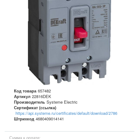
Код товара
657482
Артикул
22816DEK
Производитель
Systeme Electric
Сертификат (ссылка)
https://api.systeme.ru/certificates/default/download/2786
Штрихкод
4680409014141
Сумма к оплате: