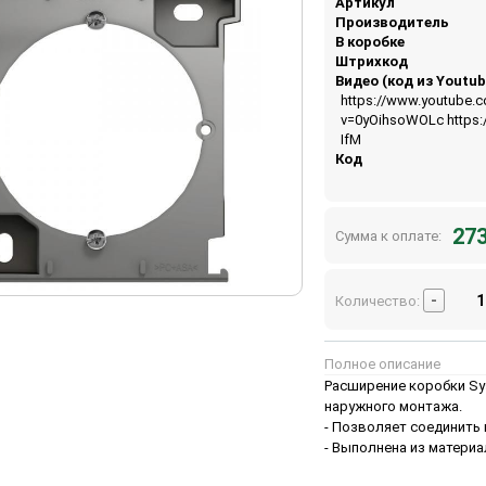
Артикул
Производитель
В коробке
Штрихкод
Видео (код из Youtub
https://www.youtube.
v=0yOihsoWOLc https:
IfM
Код
273
Сумма к оплате:
-
Количество:
Полное описание
Расширение коробки Syst
наружного монтажа.
- Позволяет соединить
- Выполнена из материа