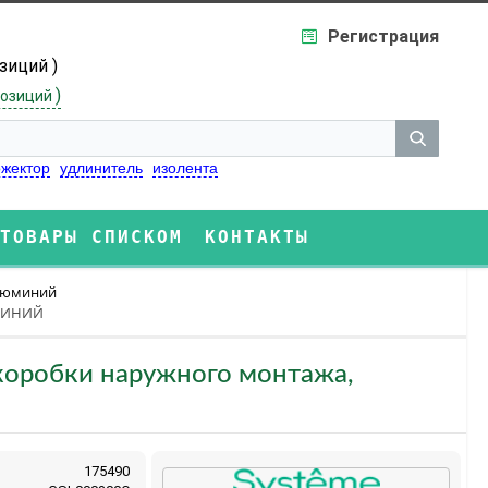
Регистрация
озиций )
)
озиций
жектор
удлинитель
изолента
ТОВАРЫ СПИСКОМ
КОНТАКТЫ
люминий
ЮМИНИЙ
е коробки наружного монтажа,
175490