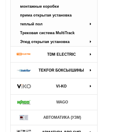
монтажные коробки
прима открытая установка
теплый пол
Трековая система MultiTrack
Этюд открытая установка
TDM ELECTRIC
TEKFOR БОКСЫ/ШИНЫ
VI-KO
WAGO
АВТОМАТИКА (УЗМ)