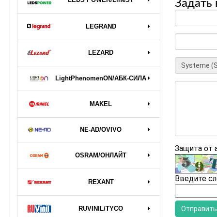
Задать 
LEGRAND
LEZARD
LightPhenomenON/АБК-СИЛА
MAKEL
NE-AD/OVIVO
Защита от
OSRAM/ОНЛАЙТ
Введите сл
REXANT
RUVINIL/TYCO