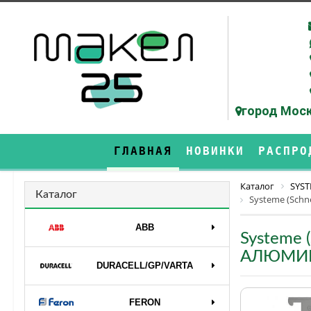
город Моск
ГЛАВНАЯ
НОВИНКИ
РАСПРО
Каталог
SYST
Каталог
Systeme (Sch
ABB
Systeme 
АЛЮМИ
DURAСELL/GP/VARTA
FERON