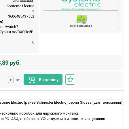
GSL000300C
Systeme Electric
2
3606485437552
e)
com/watch?
//youtu.be/BXQBe5P-
0
,89 руб.
+
В корзину
шт
eme Electric (ранее Schneider Electric) серии Glossa (цвет алюминий)
 несколько коробок для наружного монтажа.
ла PС+ASA, стойкого к УФ-излучению и появлению царапин.