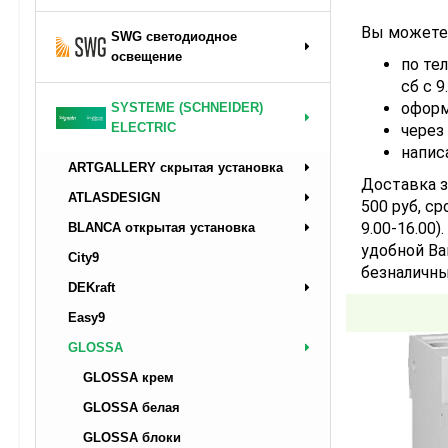
Вы можете 
SWG светодиодное
освещение
по тел
сб с 9
оформ
SYSTEME (SCHNEIDER)
ELECTRIC
через
напис
ARTGALLERY скрытая установка
Доставка з
ATLASDESIGN
500 руб, ср
9.00-16.00
BLANCA открытая установка
удобной Ва
City9
безналичны
DEKraft
Easy9
GLOSSA
GLOSSA крем
GLOSSA белая
GLOSSA блоки