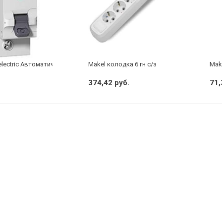
electric Автоматический выключатель 1/40А
Makel колодка 6 гн с/з
Mak
374,42 руб.
71,