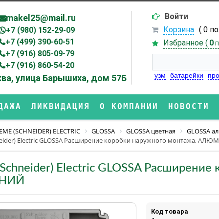
Войти
makel25@mail.ru
Корзина
( 0 п
+7 (980) 152-29-09
+7 (499) 390-60-51
Избранное (
0
п
+7 (916) 805-09-79
+7 (916) 860-54-20
узм
батарейки
про
ва, улица Барышиха, дом 57Б
ДАЖА
ЛИКВИДАЦИЯ
О КОМПАНИИ
НОВОСТИ
EME (SCHNEIDER) ELECTRIC
GLOSSA
GLOSSA цветная
GLOSSA а
neider) Electric GLOSSA Расширение коробки наружного монтажа, АЛ
(Schneider) Electric GLOSSA Расширени
НИЙ
Код товара