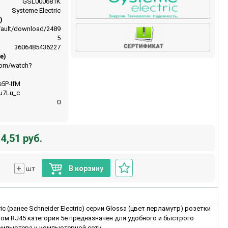
GSL000681K
Systeme Electric
)
default/download/2489
5
3606485436227
e)
com/watch?
e5P-IfM
gu7Lu_c
0
4,51 руб.
+
В корзину
шт
ic (ранее Schneider Electric) серии Glossa (цвет перламутр) розетки
ом RJ45 категория 5е предназначен для удобного и быстрого
мпьютера к компьютерной сети.