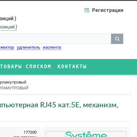
Регистрация
озиций )
)
озиций
жектор
удлинитель
изолента
ТОВАРЫ СПИСКОМ
КОНТАКТЫ
ерламутровый
 ПЕРЛАМУТРОВЫЙ
мпьютерная RJ45 кат.5E, механизм,
177200