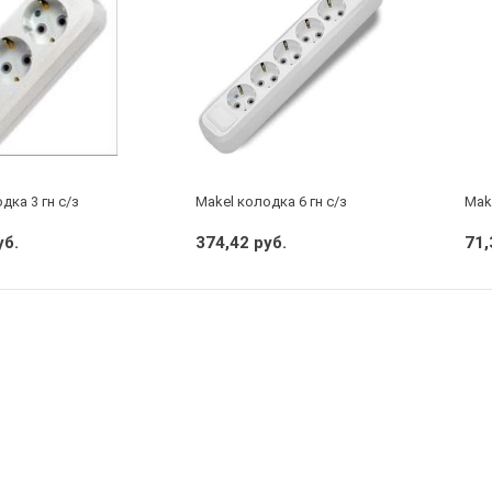
дка 3 гн с/з
Makel колодка 6 гн с/з
Mak
уб.
374,42 руб.
71,