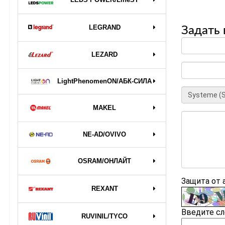
LEGRAND
Задать 
LEZARD
LightPhenomenON/АБК-СИЛА
MAKEL
NE-AD/OVIVO
OSRAM/ОНЛАЙТ
Защита от
REXANT
Введите сл
RUVINIL/TYCO