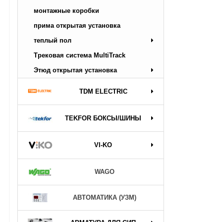
монтажные коробки
прима открытая установка
теплый пол
Трековая система MultiTrack
Этюд открытая установка
TDM ELECTRIC
TEKFOR БОКСЫ/ШИНЫ
VI-KO
WAGO
АВТОМАТИКА (УЗМ)