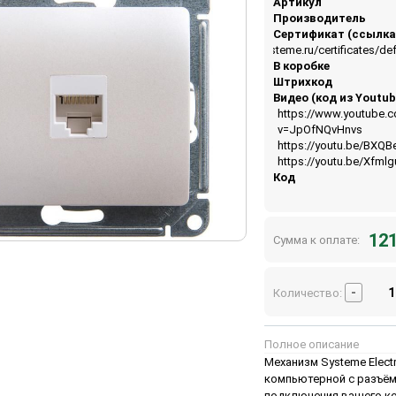
Артикул
Производитель
Сертификат (ссылка
https://api.systeme.ru/certificates/
В коробке
Штрихкод
Видео (код из Youtub
https://www.youtube.
v=JpOfNQvHnvs
https://youtu.be/BXQB
https://youtu.be/Xfml
Код
121
Сумма к оплате:
-
Количество:
Полное описание
Механизм Systeme Electr
компьютерной с разъём
подключения вашего ко