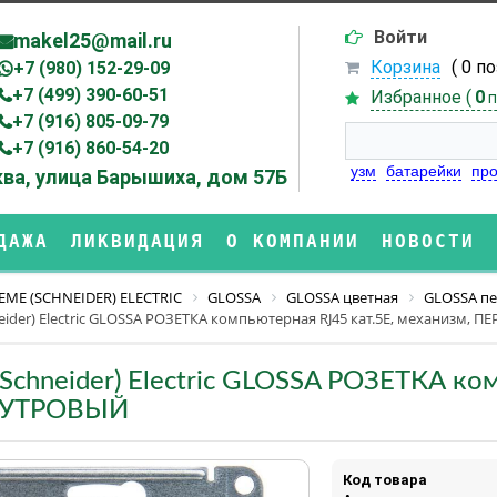
Войти
makel25@mail.ru
Корзина
( 0 п
+7 (980) 152-29-09
+7 (499) 390-60-51
Избранное (
0
п
+7 (916) 805-09-79
+7 (916) 860-54-20
узм
батарейки
про
ва, улица Барышиха, дом 57Б
ДАЖА
ЛИКВИДАЦИЯ
О КОМПАНИИ
НОВОСТИ
EME (SCHNEIDER) ELECTRIC
GLOSSA
GLOSSA цветная
GLOSSA п
eider) Electric GLOSSA РОЗЕТКА компьютерная RJ45 кат.5E, механизм,
(Schneider) Electric GLOSSA РОЗЕТКА ко
УТРОВЫЙ
Код товара