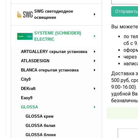
SWG светодиодное
освещение
Вы можете 
SYSTEME (SCHNEIDER)
по тел
ELECTRIC
сб с 9
оформ
ARTGALLERY скрытая установка
через
ATLASDESIGN
напис
BLANCA открытая установка
Доставка з
City9
500 руб, ср
9.00-16.00
DEKraft
удобной Ва
Easy9
безналичны
GLOSSA
GLOSSA крем
GLOSSA белая
GLOSSA блоки