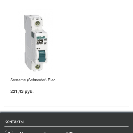
Systeme (Schneider) Electric Автоматический выключатель DEKraft 1Р 25А х-ка C ВА-101 4,5кА
221,43 руб.
Контакты